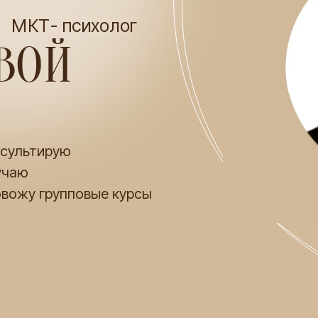
МКТ- психолог
ЕВОЙ
сультирую
учаю
вожу групповые курсы